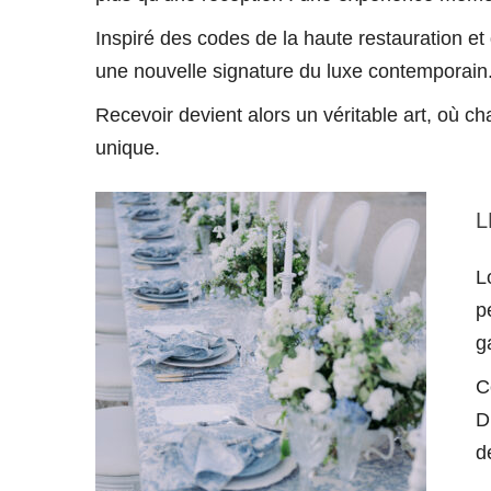
Inspiré des codes de la haute restauration e
une nouvelle signature du luxe contemporain
Recevoir devient alors un véritable art, où c
unique.
L
L
p
g
C
D
d